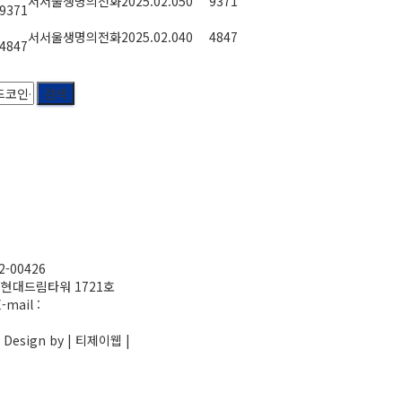
서서울생명의전화
2025.02.05
0
9371
9371
서서울생명의전화
2025.02.04
0
4847
4847
검색
2-00426
1 현대드림타워 1721호
-mail :
 Design by | 티제이웹 |
admin