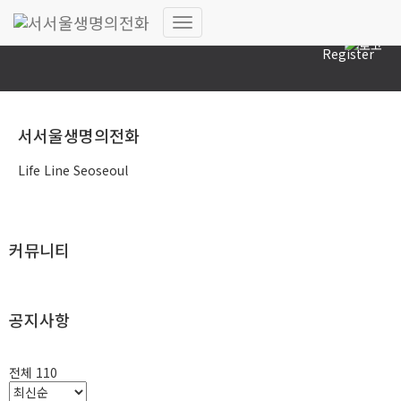
Log In
내
Register
비
게
이
션
토
서서울생명의전화
글
Life Line Seoseoul
커뮤니티
공지사항
전체 110