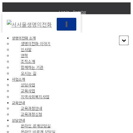
Log In
Register
내
비
게
생명의전화 소개
이
생명의전화 이야기
션
인사말
서서울생명의전화
토
연혁
글
조직소개
함께하는 기관
Life Line Seoseoul
오시는 길
사업소개
상담사업
교육사업
공지사항
지역사회복지사업
포토갤러리
교육안내
교육과정안내
NEWS
교육과정신청
상담 및 교육자료
상담안내
후원하기
온라인 공개상담실
온라인 비공개 상담실