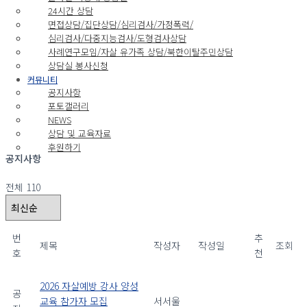
Menu
24시간 상담
면접상담/집단상담/심리검사/가정폭력/
공지사항
심리검사/다중지능검사/도형검사상담
포토갤러리
사례연구모임/자살 유가족 상담/북한이탈주민상담
NEWS
상담실 봉사신청
상담 및 교육자료
커뮤니티
공지사항
후원하기
포토갤러리
NEWS
커뮤니티
상담 및 교육자료
후원하기
공지사항
전체 110
번
추
제목
작성자
작성일
조회
호
천
2026 자살예방 강사 양성
공
교육 참가자 모집
서서울