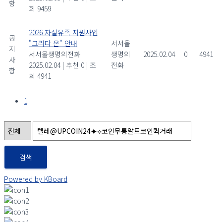
항
회 9459
2026 자살유족 지원사업
공
"그리다 온" 안내
서서울
지
서서울생명의전화
|
생명의
2025.02.04
0
4941
사
2025.02.04
|
추천 0
|
조
전화
항
회 4941
1
검색
Powered by KBoard