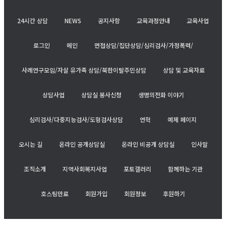
24시간 상담
NEWS
공지사항
교육과정안내
교육사업
로그인
메인
면접상담/집단상담/심리검사/가정폭력/
사례연구모임/자살 유가족 상담/북한이탈주민상담
상담 및 교육자료
상담사업
상담실 봉사신청
생명의전화 이야기
심리검사/다중지능검사/도형검사상담
연혁
예제 페이지
오시는 길
온라인 공개상담실
온라인 비공개 상담실
인사말
조직소개
지역사회복지사업
포토갤러리
함께하는 기관
호스팅만료
회원가입
회원정보
후원하기