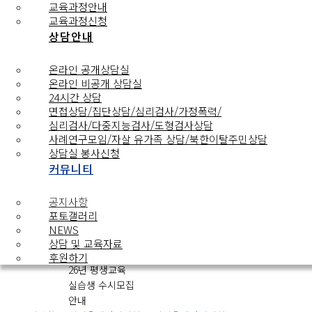
교육과정안내
2026 자살예방
교육과정신청
강사 양성 교육
상담안내
참가자 모집
공지사항
서서울생명의전화
서서울생명의전화
2026.03.24
0
온라인 공개상담실
|
2026.03.24
|
온라인 비공개 상담실
추천 0
|
조회
24시간 상담
면접상담/집단상담/심리검사/가정폭력/
4947
심리검사/다중지능검사/도형검사상담
사례연구모임/자살 유가족 상담/북한이탈주민상담
제 39기
상담실 봉사신청
카운슬링대학
커뮤니티
교육생 모집 안내
공지사항
서서울생명의전화
서서울생명의전화
2026.01.26
0
공지사항
|
2026.01.26
|
포토갤러리
추천 0
|
조회
NEWS
4751
상담 및 교육자료
후원하기
26년 평생교육
실습생 수시모집
안내