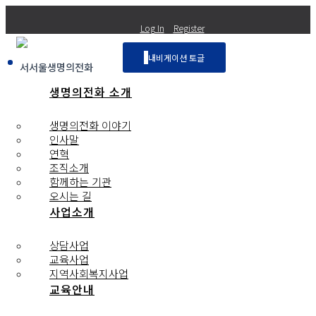
Log In
Register
내비게이션 토글
서서울생명의전화
생명의전화 소개
Life Line Seoseoul
생명의전화 이야기
인사말
연혁
커뮤니티
조직소개
함께하는 기관
오시는 길
공지사항
사업소개
상담사업
전체 110
교육사업
지역사회복지사업
교육안내
번호
제목
작성자
작성일
추