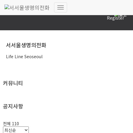
Log In
내
Register
비
게
이
션
토
서서울생명의전화
글
Life Line Seoseoul
커뮤니티
공지사항
전체 110