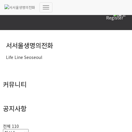
Log In
내
Register
비
게
이
션
토
서서울생명의전화
글
Life Line Seoseoul
커뮤니티
공지사항
전체 110